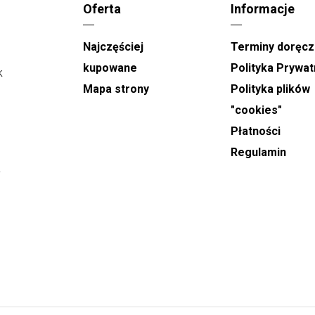
Oferta
Informacje
Doręczenia na terenie Jastrzębia-Zdroju
Najczęściej
Terminy doręcz
realizowane są w godzinach od 9:00 do 21:00.
Podczas składania zamówienia można wskazać
kupowane
Polityka Prywat
k
konkretny dzień dostawy oraz wybrać orientacyjny,
Mapa strony
Polityka plików
dwugodzinny przedział czasowy, w którym kwiaty
"cookies"
mają zostać doręczone.
Płatności
W dni takie jak
Dzień Babci, Walentynki, Dzień
Regulamin
Kobiet oraz Dzień Matki
, realizacja dostaw
y
odbywa się w godzinach od 8:00 do 22:00. W tych
dniach nie ma możliwości wyboru dokładnej
godziny doręczenia, a podany czas ma charakter
orientacyjny.
Zamówienia na
wiązanki i wieńce pogrzebowe
przyjmowane są z minimum jednodniowym
wyprzedzeniem. Podczas składania zamówienia