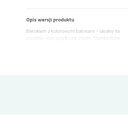
Opis wersji produktu
Bilecikiem z kolorowymi balonami – idealny na
urodziny i inne wyjątkowe chwile. Standardowy
biały bilecik dołączamy bezpłatnie.