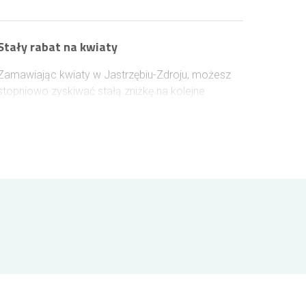
Stały rabat na kwiaty
Zamawiając kwiaty w Jastrzębiu-Zdroju, możesz
stopniowo zyskiwać stałą zniżkę na kolejne
zakupy. Wystarczy założyć konto lub zalogować
się przed złożeniem zamówienia, aby rabat naliczał
się automatycznie. Każde 100 zł wydane na kwiaty
zwiększa jego wartość o 1%, a maksymalny
poziom rabatu może sięgnąć 10%.