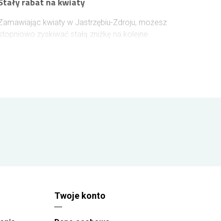
Stały rabat na kwiaty
Zamawiając kwiaty w Jastrzębiu-Zdroju, możesz
stopniowo zyskiwać stałą zniżkę na kolejne
zakupy. Wystarczy założyć konto lub zalogować
się przed złożeniem zamówienia, aby rabat naliczał
się automatycznie. Każde 100 zł wydane na kwiaty
zwiększa jego wartość o 1%, a maksymalny
poziom rabatu może sięgnąć 10%.
Twoje konto