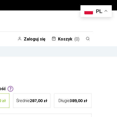
PL
Zaloguj się
Koszyk
(0)
ość
 zł
287,00 zł
389,00 zł
Średnie
Długie