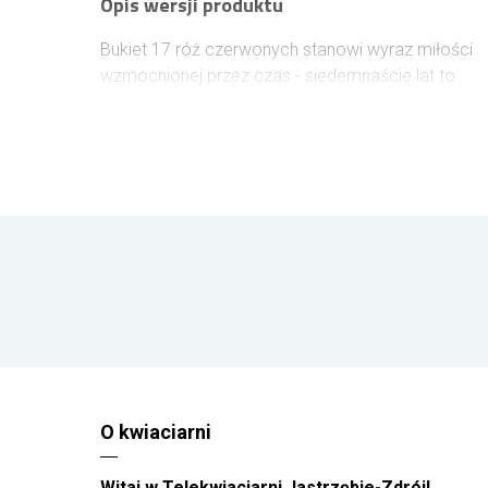
Opis wersji produktu
Bukiet 17 róż czerwonych stanowi wyraz miłości
wzmocnionej przez czas - siedemnaście lat to
budowa czegoś naprawdę trwałego. Wyślij do
Jastrzębia-Zdroju, aby obdarować żonę, partnerkę
czy ukochaną w dniu waszej meblowej rocznicy.
Siedemnaście róż nawiązuje do symboliki
solidności i stabilności w długotrwałym
małżeństwie pełnym uczuć. Czerwone róże
skrywają elegancję, a dodając darmowy bilecik z
dedykacją, uczynisz wyznanie naprawdę
autentycznym.
Długość róż w wersji:
Krótkie - ok. 40cm długości
Średnie - ok. 50-60cm długości
Długie - ok. 70-80cm długości
O kwiaciarni
Bukiet róż przedstawiony na zdjęciu jest w wersji
średniej.
Witaj w Telekwiaciarni Jastrzębie-Zdrój!