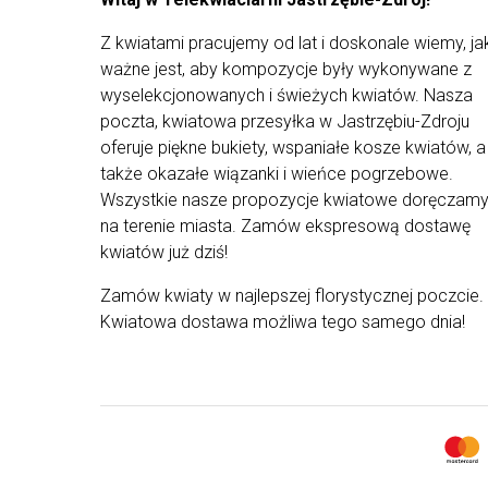
Dostawa kwiatów
odbywa się kurierem kwiaciarni
lub DHL.
Z kwiatami pracujemy od lat i doskonale wiemy, ja
ważne jest, aby kompozycje były wykonywane z
Wszystkie dostarczane przez nas bukiety są
przygotowywane z dokładnością przez nasze
wyselekcjonowanych i świeżych kwiatów. Nasza
kwiaciarnie. Gwarantujemy najwyższą jakość
poczta, kwiatowa przesyłka w Jastrzębiu-Zdroju
produktów na których pracujemy, a cały
oferuje piękne bukiety, wspaniałe kosze kwiatów, a
asortyment z naszej oferty pochodzi od
także okazałe wiązanki i wieńce pogrzebowe.
najlepszych dostawców. Kompozycje od naszych
florystów są tworzone tylko ze świeżych, staranni
Wszystkie nasze propozycje kwiatowe doręczam
wyselekcjonowanych roślin, by wyjątkowe
na terenie miasta. Zamów ekspresową dostawę
kompozycje mogły trafić prosto do rąk waszych
kwiatów już dziś!
najbliższych. Z uwagi na ograniczoną dostępność
kwiatów od dostawców i występowanie ich
Zamów kwiaty w najlepszej florystycznej poczcie.
różnych rodzajów - kompozycja może różnić się
od tej przedstawionej na zdjęciu.
Kwiatowa dostawa możliwa tego samego dnia!