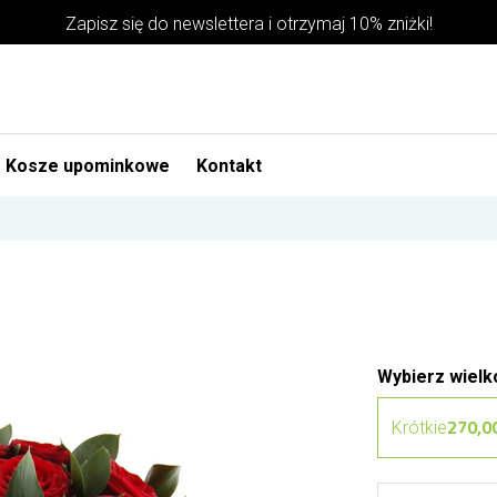
Zapisz się do newslettera i otrzymaj 10% zniżki!
Kosze upominkowe
Kontakt
Wybierz wielk
270,00
Krótkie