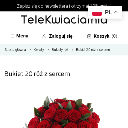
Zapisz się do newslettera i otrzymaj 10% zniżki!
PL
Menu
Zaloguj się
Koszyk
(0)
Strona główna
Kwiaty
Bukiety róż
Bukiet 20 róż z sercem
Bukiet 20 róż z sercem