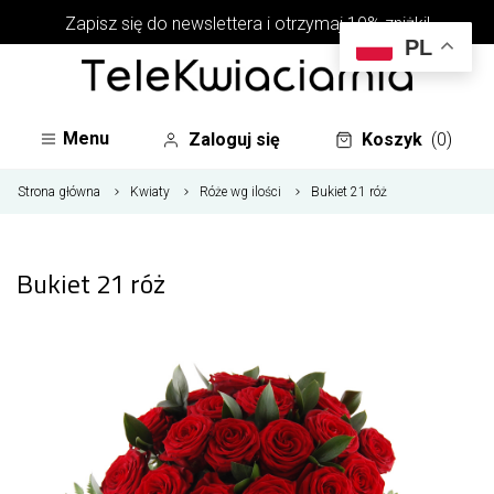
Zapisz się do newslettera i otrzymaj 10% zniżki!
PL
Menu
Zaloguj się
Koszyk
(0)
Strona główna
Kwiaty
Róże wg ilości
Bukiet 21 róż
Bukiet 21 róż