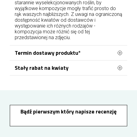
starannie wyselekcjonowanych roślin, by
wyjątkowe kompozycje mogły trafić prosto do
rąk waszych najbliższych. Z uwagi na ograniczoną
dostępność kwiatów od dostawców i
występowanie ich różnych rodzajów -
kompozycja może różnić się od tej
przedstawionej na zdjęciu.
Termin dostawy produktu*
Stały rabat na kwiaty
Zamówienia kwiatowe w Jastrzębiu-Zdroju
obsługujemy bezpośrednio z naszej kwiaciarni
Zamawiając kwiaty w Jastrzębiu-Zdroju, możesz
działającej na terenie miasta. Dzięki temu
stopniowo zyskiwać stałą zniżkę na kolejne
zakupy. Wystarczy założyć konto lub zalogować
realizujemy dostawy we wszystkich częściach
się przed złożeniem zamówienia, aby rabat
Jastrzębia-Zdroju – zarówno na osiedlach
naliczał się automatycznie. Każde 100 zł wydane
centralnych, takich jak Górne Zdrój, jak i w innych
na kwiaty zwiększa jego wartość o 1%, a
Bądź pierwszym który napisze recenzję
rejonach miasta, m.in. na osiedlu Tysiąclecia.
maksymalny poziom rabatu może sięgnąć 10%.
Kwiaty doręczamy przez 7 dni w tygodniu.
Zamówienia opłacone
od poniedziałku do
piątku
do godziny 17:00 mogą zostać doręczone