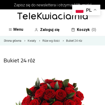
Zapisz się do newslettera i otrzymaj 10% zniżki!
PL
Menu
Zaloguj się
Koszyk
(0)
Strona główna
Kwiaty
Róże wg ilości
Bukiet 24 róż
Bukiet 24 róż