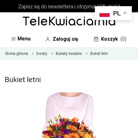
Zapisz się do newslettera i otrzymaj 10% zniżki!
PL
Menu
Zaloguj się
Koszyk
(0)
Strona główna
Kwiaty
Bukiety kwiatów
Bukiet letni
Bukiet letni