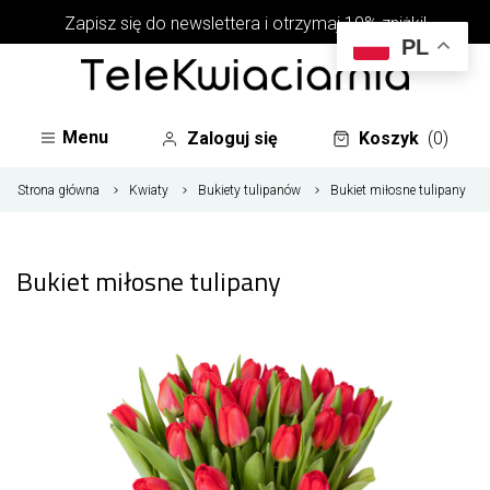
Zapisz się do newslettera i otrzymaj 10% zniżki!
PL
Menu
Zaloguj się
Koszyk
(0)
Strona główna
Kwiaty
Bukiety tulipanów
Bukiet miłosne tulipany
Bukiet miłosne tulipany