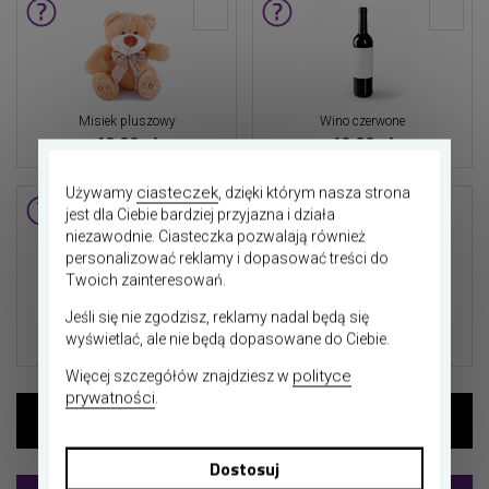
Misiek pluszowy
Wino czerwone
40,00 zł
49,00 zł
ciasteczek
Używamy
, dzięki którym nasza strona
jest dla Ciebie bardziej przyjazna i działa
niezawodnie. Ciasteczka pozwalają również
personalizować reklamy i dopasować treści do
Więcej
Twoich zainteresowań.
dodatków
Jeśli się nie zgodzisz, reklamy nadal będą się
Wino białe
wyświetlać, ale nie będą dopasowane do Ciebie.
49,00 zł
polityce
Więcej szczegółów znajdziesz w
prywatności
.
Dostosuj