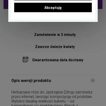
Dodaj do koszyka
Akceptuję
Dostawa 20zł już
od 2 godzin!*
Zamówienie w 3 minuty
Zawsze świeże kwiaty
Gwarantowana data dostawy
Opis wersji produktu
Herbaciane róże do Jastrzębia-Zdroju zamówisz
przez internet, tworząc kompozycję od podstaw.
Wybierz idealną wielkość bukietu – od
kameralnego po spektakularny. Bilecik z