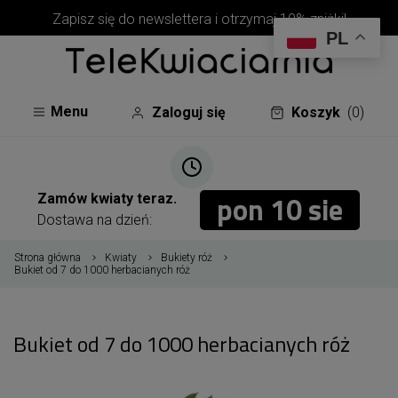
Zapisz się do newslettera i otrzymaj 10% zniżki!
PL
Menu
Zaloguj się
Koszyk
(0)
pon 10 sie
pon 10 sie
Zamów kwiaty teraz.
Dostawa na dzień:
Strona główna
Kwiaty
Bukiety róż
Bukiet od 7 do 1000 herbacianych róż
Bukiet od 7 do 1000 herbacianych róż