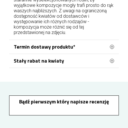
wyjątkowe kompozycje mogły trafi prosto do rąk
waszych najbliższych. Z uwagi na ograniczoną
dostępność kwiatów od dostawców i
występowanie ich różnych rodzajów -
kompozycja może różnić się od tej
przedstawionej na zdjęciu.
Termin dostawy produktu*
Stały rabat na kwiaty
Zamówienia kwiatowe w Jastrzębiu-Zdroju
obsługujemy bezpośrednio z naszej kwiaciarni
Zamawiając kwiaty w Jastrzębiu-Zdroju, możesz
działającej na terenie miasta. Dzięki temu
stopniowo zyskiwać stałą zniżkę na kolejne
zakupy. Wystarczy założyć konto lub zalogować
realizujemy dostawy we wszystkich częściach
się przed złożeniem zamówienia, aby rabat
Jastrzębia-Zdroju – zarówno na osiedlach
naliczał się automatycznie. Każde 100 zł wydane
centralnych, takich jak Górne Zdrój, jak i w innych
na kwiaty zwiększa jego wartość o 1%, a
Bądź pierwszym który napisze recenzję
rejonach miasta, m.in. na osiedlu Tysiąclecia.
maksymalny poziom rabatu może sięgnąć 10%.
Kwiaty doręczamy przez 7 dni w tygodniu.
Zamówienia opłacone
od poniedziałku do
piątku
do godziny 17:00 mogą zostać doręczone