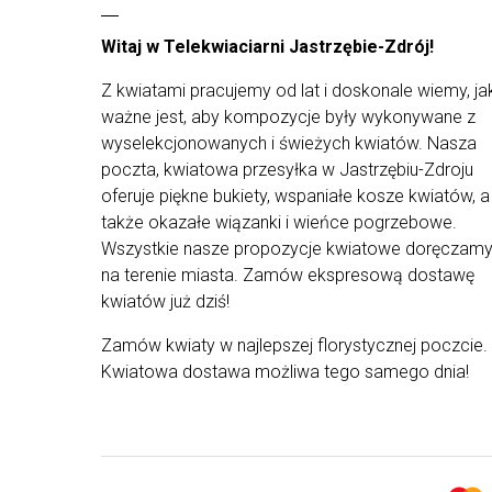
produktów na których pracujemy, a cały
asortyment z naszej oferty pochodzi od
Witaj w Telekwiaciarni Jastrzębie-Zdrój!
najlepszych dostawców. Kompozycje od naszych
florystów są tworzone tylko ze świeżych, staranni
Z kwiatami pracujemy od lat i doskonale wiemy, ja
wyselekcjonowanych roślin, by wyjątkowe
kompozycje mogły trafi prosto do rąk waszych
ważne jest, aby kompozycje były wykonywane z
najbliższych. Z uwagi na ograniczoną dostępność
wyselekcjonowanych i świeżych kwiatów. Nasza
kwiatów od dostawców i występowanie ich
poczta, kwiatowa przesyłka w Jastrzębiu-Zdroju
różnych rodzajów - kompozycja może różnić się
oferuje piękne bukiety, wspaniałe kosze kwiatów, a
od tej przedstawionej na zdjęciu.
także okazałe wiązanki i wieńce pogrzebowe.
Wszystkie nasze propozycje kwiatowe doręczam
na terenie miasta. Zamów ekspresową dostawę
kwiatów już dziś!
Zamów kwiaty w najlepszej florystycznej poczcie.
Kwiatowa dostawa możliwa tego samego dnia!