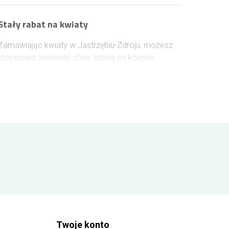
Stały rabat na kwiaty
Zamawiając kwiaty w Jastrzębiu-Zdroju, możesz
stopniowo zyskiwać stałą zniżkę na kolejne
zakupy. Wystarczy założyć konto lub zalogować
się przed złożeniem zamówienia, aby rabat naliczał
się automatycznie. Każde 100 zł wydane na kwiaty
zwiększa jego wartość o 1%, a maksymalny
poziom rabatu może sięgnąć 10%.
Twoje konto