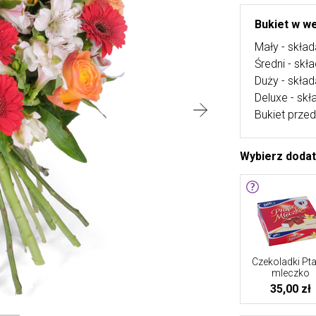
Bukiet w we
Mały - skład
Średni - skł
Duży - skład
Deluxe - skł
Bukiet przed
Wybierz doda
Czekoladki Pta
mleczko
35,00 zł