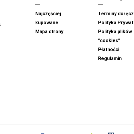
Doręczenia na terenie Jastrzębia-Zdroju
Najczęściej
Terminy doręcz
realizowane są w godzinach od 9:00 do 21:00.
e
Podczas składania zamówienia można wskazać
kupowane
Polityka Prywat
k
konkretny dzień dostawy oraz wybrać orientacyjny,
Mapa strony
Polityka plików
dwugodzinny przedział czasowy, w którym kwiaty
"cookies"
mają zostać doręczone.
Płatności
W dni takie jak
Dzień Babci, Walentynki, Dzień
Regulamin
Kobiet oraz Dzień Matki
, realizacja dostaw
y
odbywa się w godzinach od 8:00 do 22:00. W tych
dniach nie ma możliwości wyboru dokładnej
godziny doręczenia, a podany czas ma charakter
orientacyjny.
Zamówienia na
wiązanki i wieńce pogrzebowe
przyjmowane są z minimum jednodniowym
wyprzedzeniem. Podczas składania zamówienia
należy podać dokładną godzinę rozpoczęcia