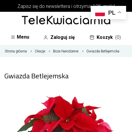
Zapisz się do newslettera i otrzymaj 10% zniżki!
PL
Menu
Zaloguj się
Koszyk
(0)
Strona główna
Okazje
Boże Narodzenie
Gwiazda Betlejemska
Gwiazda Betlejemska