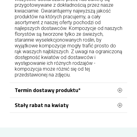
przygotowywane z dokładnością przez nasze
kwiaciarnie. Gwarantujemy najwyższą jakość
produktów na których pracujemy, a cały
asortyment z naszej oferty pochodzi od
najlepszych dostawców. Kompozycje od naszych
florystów są tworzone tylko ze świeżych,
starannie wyselekcjonowanych roślin, by
wyjątkowe kompozycje mogły trafić prosto do
rąk waszych najbliższych. Z uwagi na ograniczoną
dostępność kwiatów od dostawców i
występowanie ich różnych rodzajów -
kompozycja może różnić się od tej
przedstawionej na zdjęciu.
Termin dostawy produktu*
Stały rabat na kwiaty
Zamówienia kwiatowe w Jastrzębiu-Zdroju
obsługujemy bezpośrednio z naszej kwiaciarni
Zamawiając kwiaty w Jastrzębiu-Zdroju, możesz
działającej na terenie miasta. Dzięki temu
stopniowo zyskiwać stałą zniżkę na kolejne
zakupy. Wystarczy założyć konto lub zalogować
realizujemy dostawy we wszystkich częściach
się przed złożeniem zamówienia, aby rabat
Jastrzębia-Zdroju – zarówno na osiedlach