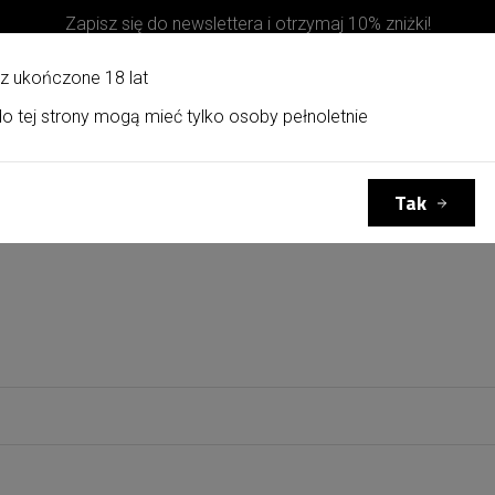
Zapisz się do newslettera i otrzymaj 10% zniżki!
z ukończone 18 lat
o tej strony mogą mieć tylko osoby pełnoletnie
Kosze upominkowe
Kontakt
Tak