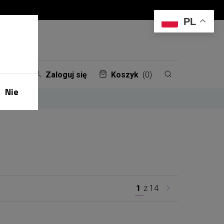
PL
Zaloguj się
Koszyk
(0)
Nie
1
z
14