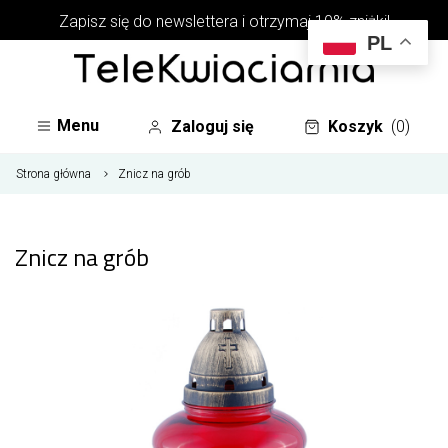
Zapisz się do newslettera i otrzymaj 10% zniżki!
PL
Menu
Zaloguj się
Koszyk
(0)
Strona główna
Znicz na grób
Znicz na grób