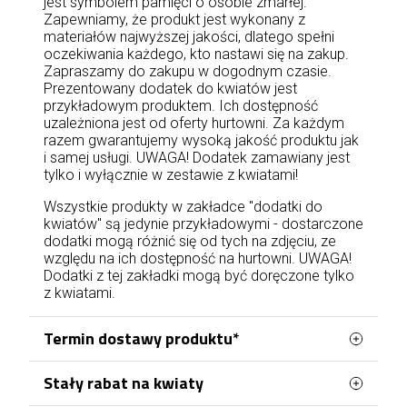
jest symbolem pamięci o osobie zmarłej.
Zapewniamy, że produkt jest wykonany z
materiałów najwyższej jakości, dlatego spełni
oczekiwania każdego, kto nastawi się na zakup.
Zapraszamy do zakupu w dogodnym czasie.
Prezentowany dodatek do kwiatów jest
przykładowym produktem. Ich dostępność
uzależniona jest od oferty hurtowni. Za każdym
razem gwarantujemy wysoką jakość produktu jak
i samej usługi. UWAGA! Dodatek zamawiany jest
tylko i wyłącznie w zestawie z kwiatami!
Wszystkie produkty w zakładce "dodatki do
kwiatów" są jedynie przykładowymi - dostarczone
dodatki mogą różnić się od tych na zdjęciu, ze
względu na ich dostępność na hurtowni. UWAGA!
Dodatki z tej zakładki mogą być doręczone tylko
z kwiatami.
Termin dostawy produktu*
Stały rabat na kwiaty
Zamówienia kwiatowe w Jastrzębiu-Zdroju