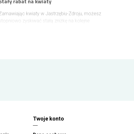
Stały rabat na kwiaty
Zamawiając kwiaty w Jastrzębiu-Zdroju, możesz
stopniowo zyskiwać stałą zniżkę na kolejne
zakupy. Wystarczy założyć konto lub zalogować
się przed złożeniem zamówienia, aby rabat naliczał
się automatycznie. Każde 100 zł wydane na kwiaty
zwiększa jego wartość o 1%, a maksymalny
poziom rabatu może sięgnąć 10%.
Twoje konto