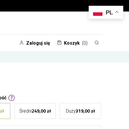
PL
Zaloguj się
Koszyk
(0)
ość
zł
249,00 zł
319,00 zł
Średni
Duży