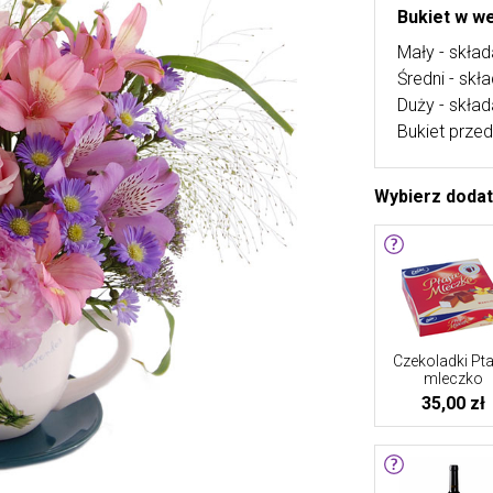
Bukiet w we
Mały - skład
Średni - skł
Duży - skład
Bukiet przed
Wybierz doda
Czekoladki Pta
mleczko
35,00 zł