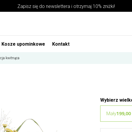
Zapisz się do newslettera i otrzymaj 10% zniżki!
Kosze upominkowe
Kontakt
ja kwitnąca
Wybierz wielk
199,00 
Mały