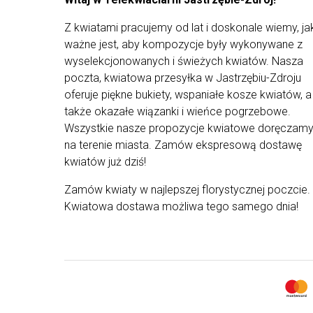
kwiatów od dostawców i występowanie ich
różnych rodzajów - kompozycja może różnić się
od tej przedstawionej na zdjęciu.
Z kwiatami pracujemy od lat i doskonale wiemy, ja
ważne jest, aby kompozycje były wykonywane z
wyselekcjonowanych i świeżych kwiatów. Nasza
poczta, kwiatowa przesyłka w Jastrzębiu-Zdroju
oferuje piękne bukiety, wspaniałe kosze kwiatów, a
także okazałe wiązanki i wieńce pogrzebowe.
Wszystkie nasze propozycje kwiatowe doręczam
na terenie miasta. Zamów ekspresową dostawę
kwiatów już dziś!
Zamów kwiaty w najlepszej florystycznej poczcie.
Kwiatowa dostawa możliwa tego samego dnia!