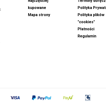
Najczęściej
Terminy doręcz
realizowane są w godzinach od 9:00 do 21:00.
Podczas składania zamówienia można wskazać
kupowane
Polityka Prywat
k
konkretny dzień dostawy oraz wybrać orientacyjny,
Mapa strony
Polityka plików
dwugodzinny przedział czasowy, w którym kwiaty
"cookies"
mają zostać doręczone.
Płatności
W dni takie jak
Dzień Babci, Walentynki, Dzień
Regulamin
Kobiet oraz Dzień Matki
, realizacja dostaw
y
odbywa się w godzinach od 8:00 do 22:00. W tych
dniach nie ma możliwości wyboru dokładnej
godziny doręczenia, a podany czas ma charakter
orientacyjny.
Zamówienia na
wiązanki i wieńce pogrzebowe
przyjmowane są z minimum jednodniowym
wyprzedzeniem. Podczas składania zamówienia
należy podać dokładną godzinę rozpoczęcia
ceremonii, co pozwala na właściwe zaplanowanie
realizacji.