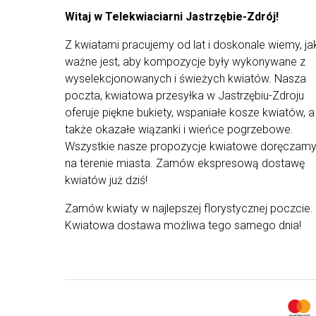
asortyment z naszej oferty pochodzi od
Witaj w Telekwiaciarni Jastrzębie-Zdrój!
najlepszych dostawców. Kompozycje od naszych
florystów są tworzone tylko ze świeżych, staranni
Z kwiatami pracujemy od lat i doskonale wiemy, ja
wyselekcjonowanych roślin, by wyjątkowe
kompozycje mogły trafić prosto do rąk waszych
ważne jest, aby kompozycje były wykonywane z
najbliższych. Z uwagi na ograniczoną dostępność
wyselekcjonowanych i świeżych kwiatów. Nasza
kwiatów od dostawców i występowanie ich
poczta, kwiatowa przesyłka w Jastrzębiu-Zdroju
różnych rodzajów - kompozycja może różnić się
od tej przedstawionej na zdjęciu.
oferuje piękne bukiety, wspaniałe kosze kwiatów, a
także okazałe wiązanki i wieńce pogrzebowe.
Wszystkie nasze propozycje kwiatowe doręczam
na terenie miasta. Zamów ekspresową dostawę
kwiatów już dziś!
Zamów kwiaty w najlepszej florystycznej poczcie.
Kwiatowa dostawa możliwa tego samego dnia!