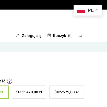
PL
Zaloguj się
Koszyk
(0)
ość
zł
479,00 zł
579,00 zł
Średni
Duży