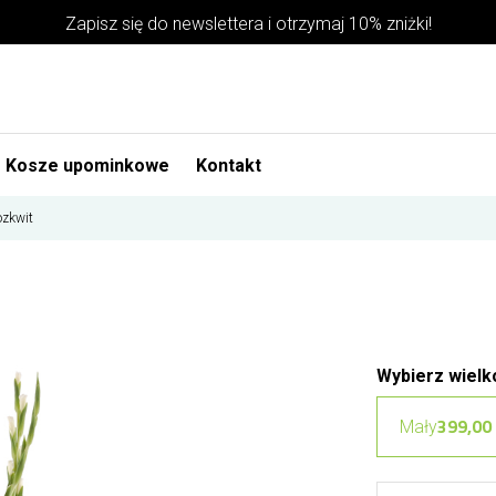
Zapisz się do newslettera i otrzymaj 10% zniżki!
Kosze upominkowe
Kontakt
ozkwit
Wybierz wielk
399,00 
Mały