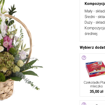
Kompozycja
Mały - skład
Średni - skł
Duży - skład
Kompozycja 
średniej.
Wybierz doda
Czekoladki Pta
mleczko
35,00 zł