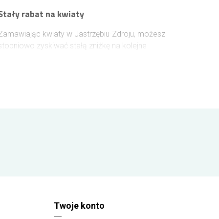
Stały rabat na kwiaty
Zamawiając kwiaty w Jastrzębiu-Zdroju, możesz
stopniowo zyskiwać stałą zniżkę na kolejne
zakupy. Wystarczy założyć konto lub zalogować
się przed złożeniem zamówienia, aby rabat naliczał
się automatycznie. Każde 100 zł wydane na kwiaty
zwiększa jego wartość o 1%, a maksymalny
poziom rabatu może sięgnąć 10%.
Twoje konto