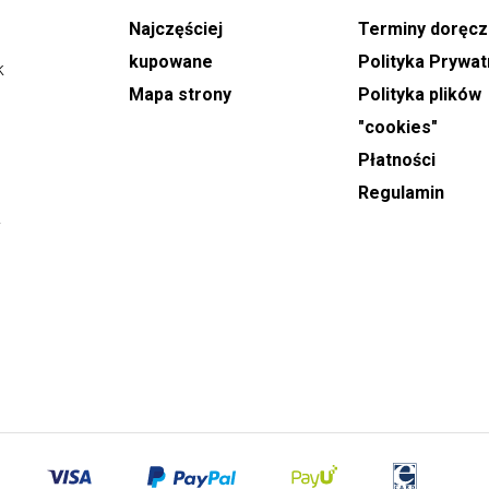
Doręczenia na terenie Jastrzębia-Zdroju
Najczęściej
Terminy doręcz
realizowane są w godzinach od 9:00 do 21:00.
e
Podczas składania zamówienia można wskazać
kupowane
Polityka Prywat
k
konkretny dzień dostawy oraz wybrać orientacyjny,
Mapa strony
Polityka plików
dwugodzinny przedział czasowy, w którym kwiaty
"cookies"
mają zostać doręczone.
Płatności
W dni takie jak
Dzień Babci, Walentynki, Dzień
Regulamin
Kobiet oraz Dzień Matki
, realizacja dostaw
y
odbywa się w godzinach od 8:00 do 22:00. W tych
dniach nie ma możliwości wyboru dokładnej
godziny doręczenia, a podany czas ma charakter
orientacyjny.
Zamówienia na
wiązanki i wieńce pogrzebowe
przyjmowane są z minimum jednodniowym
wyprzedzeniem. Podczas składania zamówienia
należy podać dokładną godzinę rozpoczęcia
ceremonii, co pozwala na właściwe zaplanowanie