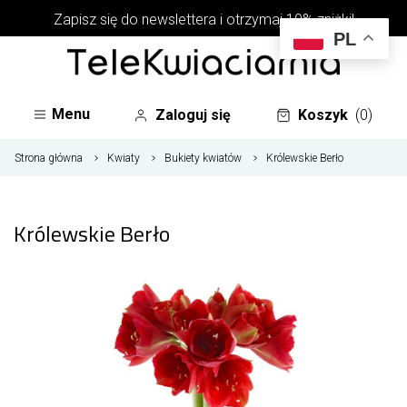
Zapisz się do newslettera i otrzymaj 10% zniżki!
PL
Menu
Zaloguj się
Koszyk
(0)
Strona główna
Kwiaty
Bukiety kwiatów
Królewskie Berło
Królewskie Berło