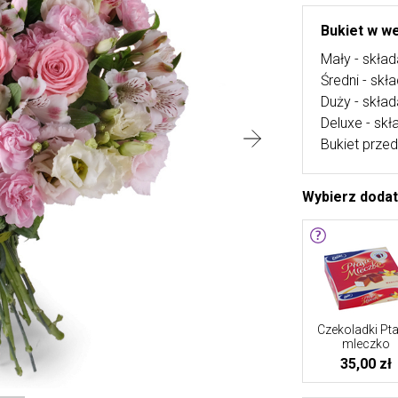
Bukiet w we
Mały - skład
Średni - skł
Duży - skład
Deluxe - skł
Bukiet przed
Wybierz doda
Czekoladki Pta
mleczko
35,00 zł