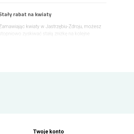
Stały rabat na kwiaty
Zamawiając kwiaty w Jastrzębiu-Zdroju, możesz
stopniowo zyskiwać stałą zniżkę na kolejne
zakupy. Wystarczy założyć konto lub zalogować
się przed złożeniem zamówienia, aby rabat naliczał
się automatycznie. Każde 100 zł wydane na kwiaty
zwiększa jego wartość o 1%, a maksymalny
poziom rabatu może sięgnąć 10%.
Twoje konto