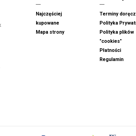
e
Doręczenia na terenie Jastrzębia-Zdroju
Najczęściej
Terminy doręcz
realizowane są w godzinach od 9:00 do 21:00.
Podczas składania zamówienia można wskazać
kupowane
Polityka Prywat
k
konkretny dzień dostawy oraz wybrać orientacyjny,
Mapa strony
Polityka plików
dwugodzinny przedział czasowy, w którym kwiaty
"cookies"
mają zostać doręczone.
Płatności
W dni takie jak
Dzień Babci, Walentynki, Dzień
Regulamin
Kobiet oraz Dzień Matki
, realizacja dostaw
y
odbywa się w godzinach od 8:00 do 22:00. W tych
dniach nie ma możliwości wyboru dokładnej
godziny doręczenia, a podany czas ma charakter
orientacyjny.
Zamówienia na
wiązanki i wieńce pogrzebowe
przyjmowane są z minimum jednodniowym
wyprzedzeniem. Podczas składania zamówienia
należy podać dokładną godzinę rozpoczęcia