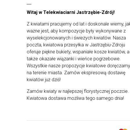
florystów są tworzone tylko ze świeżych, staranni
wyselekcjonowanych roślin, by wyjątkowe
Witaj w Telekwiaciarni Jastrzębie-Zdrój!
kompozycje mogły trafi prosto do rąk waszych
najbliższych. Z uwagi na ograniczoną dostępność
Z kwiatami pracujemy od lat i doskonale wiemy, ja
kwiatów od dostawców i występowanie ich
ważne jest, aby kompozycje były wykonywane z
różnych rodzajów - kompozycja może różnić się
od tej przedstawionej na zdjęciu.
wyselekcjonowanych i świeżych kwiatów. Nasza
poczta, kwiatowa przesyłka w Jastrzębiu-Zdroju
oferuje piękne bukiety, wspaniałe kosze kwiatów, a
także okazałe wiązanki i wieńce pogrzebowe.
Wszystkie nasze propozycje kwiatowe doręczam
na terenie miasta. Zamów ekspresową dostawę
kwiatów już dziś!
Zamów kwiaty w najlepszej florystycznej poczcie.
Kwiatowa dostawa możliwa tego samego dnia!