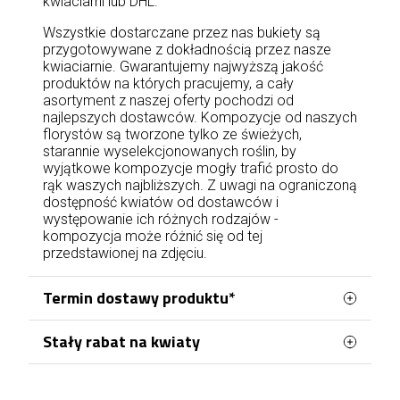
kwiaciarni lub DHL.
Wszystkie dostarczane przez nas bukiety są
przygotowywane z dokładnością przez nasze
kwiaciarnie. Gwarantujemy najwyższą jakość
produktów na których pracujemy, a cały
asortyment z naszej oferty pochodzi od
najlepszych dostawców. Kompozycje od naszych
florystów są tworzone tylko ze świeżych,
starannie wyselekcjonowanych roślin, by
wyjątkowe kompozycje mogły trafić prosto do
rąk waszych najbliższych. Z uwagi na ograniczoną
dostępność kwiatów od dostawców i
występowanie ich różnych rodzajów -
kompozycja może różnić się od tej
przedstawionej na zdjęciu.
Termin dostawy produktu*
Stały rabat na kwiaty
Zamówienia kwiatowe w Jastrzębiu-Zdroju
obsługujemy bezpośrednio z naszej kwiaciarni
Zamawiając kwiaty w Jastrzębiu-Zdroju, możesz
działającej na terenie miasta. Dzięki temu
stopniowo zyskiwać stałą zniżkę na kolejne