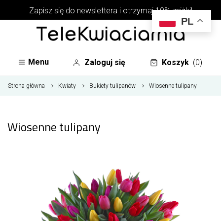
Zapisz się do newslettera i otrzymaj 10% zniżki!
PL
Menu
Zaloguj się
Koszyk
(0)
Strona główna
Kwiaty
Bukiety tulipanów
Wiosenne tulipany
Wiosenne tulipany