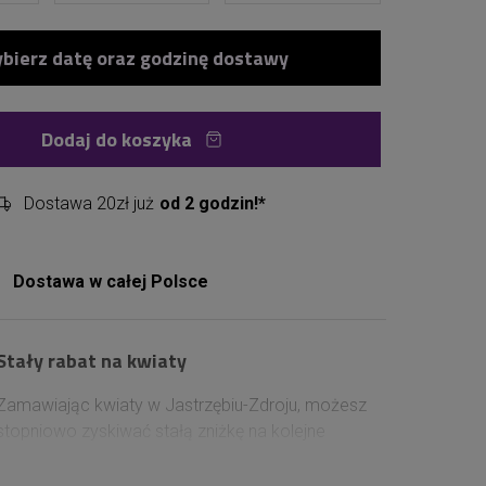
Dodaj do koszyka
Dostawa 20zł już
od 2 godzin!*
Dostawa w całej Polsce
Stały rabat na kwiaty
Zamawiając kwiaty w Jastrzębiu-Zdroju, możesz
stopniowo zyskiwać stałą zniżkę na kolejne
zakupy. Wystarczy założyć konto lub zalogować
się przed złożeniem zamówienia, aby rabat naliczał