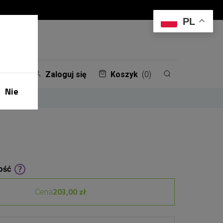
PL
Zaloguj się
Koszyk
(0)
Nie
ość
203,00 zł
Cena