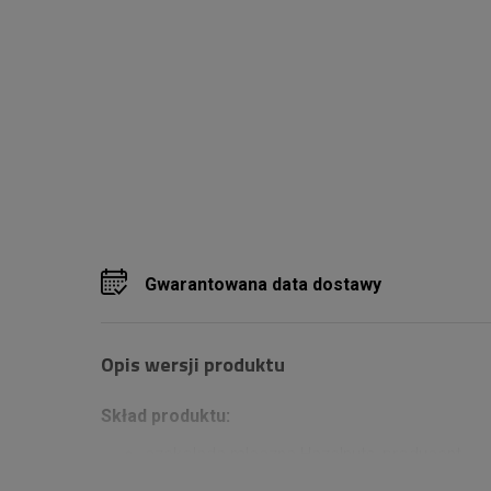
Gwarantowana data dostawy
Opis wersji produktu
Skład produktu:
czekolada mleczna Hazelnuts, producent
Ritter Sport, waga 100g