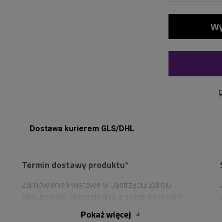
Dostawa kurierem GLS/DHL
Termin dostawy produktu*
Zamówienia kwiatowe w Jastrzębiu-Zdroju
obsługujemy bezpośrednio z naszej kwiaciarni
działającej na terenie miasta. Dzięki temu
Pokaż
więcej
realizujemy dostawy we wszystkich częściach