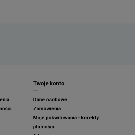
się automatycznie. Każde 100 zł wydane na kwiaty
zwiększa jego wartość o 1%, a maksymalny
poziom rabatu może sięgnąć 10%.
Twoje konto
enia
Dane osobowe
ności
Zamówienia
Moje pokwitowania - korekty
płatności