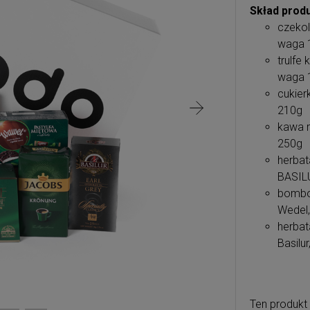
Skład produ
czekol
waga 
trulfe
waga 
cukier
210g
kawa m
250g
herbat
BASIL
bombon
Wedel
herbat
Basilu
Ten produkt