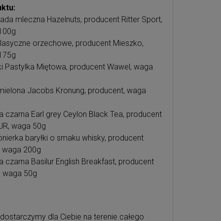
ktu:
ada mleczna Hazelnuts, producent Ritter Sport,
100g
 klasyczne orzechowe, producent Mieszko,
175g
ki Pastylka Miętowa, producent Wawel, waga
ielona Jacobs Kronung, producent, waga
a czarna Earl grey Ceylon Black Tea, producent
UR, waga 50g
ierka baryłki o smaku whisky, producent
, waga 200g
a czarna Basilur English Breakfast, producent
r, waga 50g
 dostarczymy dla Ciebie na terenie całego