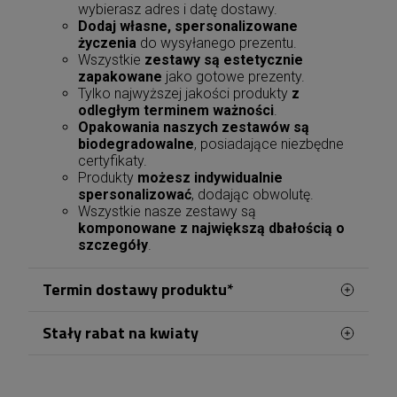
wybierasz adres i datę dostawy.
Dodaj własne, spersonalizowane
życzenia
do wysyłanego prezentu.
Wszystkie
zestawy są estetycznie
zapakowane
jako gotowe prezenty.
Tylko najwyższej jakości produkty
z
odległym terminem ważności
.
Opakowania naszych zestawów są
biodegradowalne
, posiadające niezbędne
certyfikaty.
Produkty
możesz indywidualnie
spersonalizować
, dodając obwolutę.
Wszystkie nasze zestawy są
komponowane z największą dbałością o
szczegóły
.
Termin dostawy produktu*
Stały rabat na kwiaty
Zamówienia kwiatowe w Jastrzębiu-Zdroju
obsługujemy bezpośrednio z naszej kwiaciarni
Zamawiając kwiaty w Jastrzębiu-Zdroju, możesz
działającej na terenie miasta. Dzięki temu
stopniowo zyskiwać stałą zniżkę na kolejne
zakupy. Wystarczy założyć konto lub zalogować