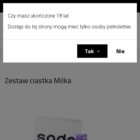
Zapisz się do newslettera i otrzymaj 10% zniżki!
PL
Czy masz ukończone 18 lat
Dostęp do tej strony mogą mieć tylko osoby pełnoletnie
Menu
Zaloguj się
Koszyk
(0)
Tak
Nie
Strona główna
Zestaw ciastka Milka
Zestaw ciastka Milka