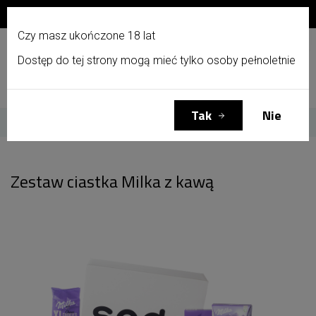
Zapisz się do newslettera i otrzymaj 10% zniżki!
PL
Czy masz ukończone 18 lat
Dostęp do tej strony mogą mieć tylko osoby pełnoletnie
Menu
Zaloguj się
Koszyk
(0)
Tak
Nie
Strona główna
Zestaw ciastka Milka z kawą
Zestaw ciastka Milka z kawą