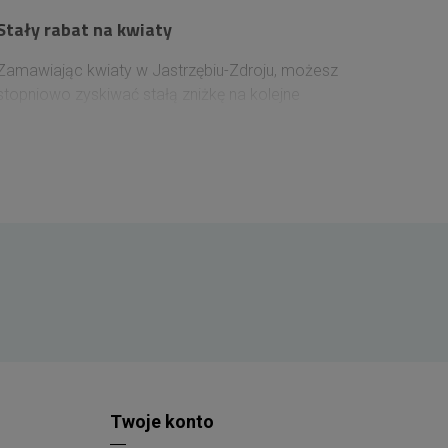
Stały rabat na kwiaty
Zamawiając kwiaty w Jastrzębiu-Zdroju, możesz
stopniowo zyskiwać stałą zniżkę na kolejne
zakupy. Wystarczy założyć konto lub zalogować
się przed złożeniem zamówienia, aby rabat naliczał
się automatycznie. Każde 100 zł wydane na kwiaty
zwiększa jego wartość o 1%, a maksymalny
poziom rabatu może sięgnąć 10%.
Twoje konto