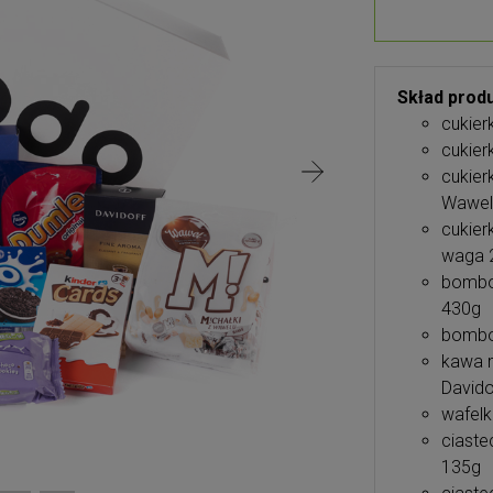
Skład produ
cukier
cukier
cukier
Wawel
cukier
waga 
bombon
430g
bombon
kawa m
Davido
wafelk
ciaste
135g