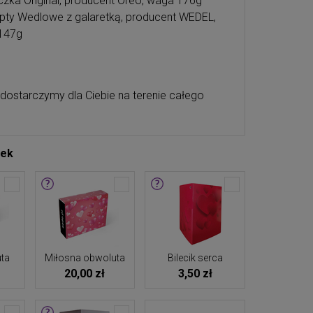
czka Original, producent Oreo, waga 176g
pty Wedlowe z galaretką, producent WEDEL,
147g
 dostarczymy dla Ciebie na terenie całego
tek
ta
Miłosna obwoluta
Bilecik serca
20,00 zł
3,50 zł