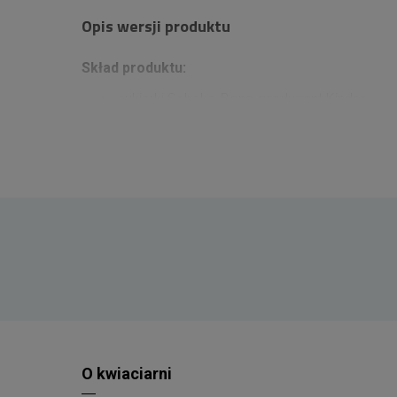
Opis wersji produktu
Skład produktu:
cukierki Schoko-Bons, producent Kinder,
waga 125g
cukierki Dumle, producent Fazer, waga 120g
cukierki Michałki Zamkowe Klasyczne,
producent Wawel, waga 245g
cukierki Michałki Zamkowe Białe, producent
Wawel, waga 245g
bombonierka Kasztanki, producent Wawel,
waga 430g
bombonierka Tiki Taki, producent Wawel,
waga 430g
kawa mielona Arabica Fine Aroma, producen
Davidoff, waga 250g
wafelki Kinder Cards, producent Ferrero,
waga 76,8g
ciasteczka Choco Cookie, producent Milka,
waga 135g
O kwiaciarni
ciasteczka Original, producent Oreo, waga