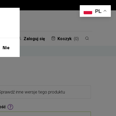
PL
Zaloguj się
Koszyk
(0)
Nie
Sprawdź inne wersje tego produktu
ość