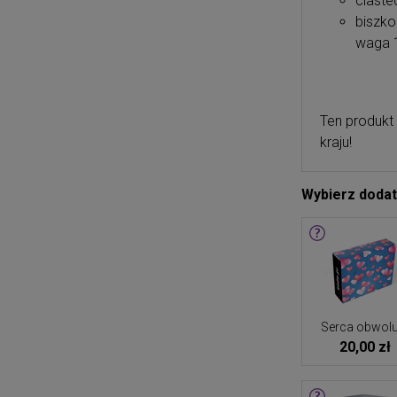
ciaste
biszko
waga 
Ten produkt
kraju!
Wybierz doda
Serca obwolu
20,00 zł