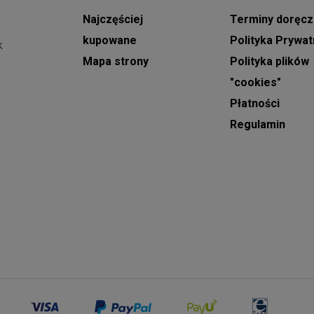
Doręczenia na terenie Jastrzębia-Zdroju
Najczęściej
Terminy doręcz
realizowane są w godzinach od 9:00 do 21:00.
Podczas składania zamówienia można wskazać
kupowane
Polityka Prywat
k
konkretny dzień dostawy oraz wybrać orientacyjny,
Mapa strony
Polityka plików
dwugodzinny przedział czasowy, w którym kwiaty
"cookies"
mają zostać doręczone.
Płatności
W dni takie jak
Dzień Babci, Walentynki, Dzień
Regulamin
Kobiet oraz Dzień Matki
, realizacja dostaw
y
odbywa się w godzinach od 8:00 do 22:00. W tych
a
dniach nie ma możliwości wyboru dokładnej
godziny doręczenia, a podany czas ma charakter
orientacyjny.
Zamówienia na
wiązanki i wieńce pogrzebowe
przyjmowane są z minimum jednodniowym
wyprzedzeniem. Podczas składania zamówienia
należy podać dokładną godzinę rozpoczęcia
ceremonii, co pozwala na właściwe zaplanowanie