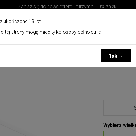
Zapisz się do newslettera i otrzymaj 10% zniżki!
z ukończone 18 lat
o tej strony mogą mieć tylko osoby pełnoletnie
Kosze upominkowe
Kontakt
Tak
Wybierz wielk