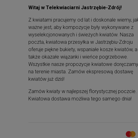
176g
Witaj w Telekwiaciarni Jastrzębie-Zdrój!
biszkopty Wedlowe z galaretką, producent
WEDEL, waga 147g
Z kwiatami pracujemy od lat i doskonale wiemy, ja
ważne jest, aby kompozycje były wykonywane z
wyselekcjonowanych i świeżych kwiatów. Nasza
Ten produkt dostarczymy dla Ciebie na terenie
całego kraju!
poczta, kwiatowa przesyłka w Jastrzębiu-Zdroju
oferuje piękne bukiety, wspaniałe kosze kwiatów, a
Przydatne informacje
także okazałe wiązanki i wieńce pogrzebowe.
Upominek doręczamy kurierem DHL
. Ty
Wszystkie nasze propozycje kwiatowe doręczam
wybierasz adres i datę dostawy.
na terenie miasta. Zamów ekspresową dostawę
Dodaj własne, spersonalizowane życzeni
kwiatów już dziś!
do wysyłanego prezentu.
Wszystkie
zestawy są estetycznie
Zamów kwiaty w najlepszej florystycznej poczcie.
zapakowane
jako gotowe prezenty.
Tylko najwyższej jakości produkty
z
Kwiatowa dostawa możliwa tego samego dnia!
odległym terminem ważności
.
Opakowania naszych zestawów są
biodegradowalne
, posiadające niezbędne
certyfikaty.
Produkty
możesz indywidualnie
spersonalizować
, dodając obwolutę.