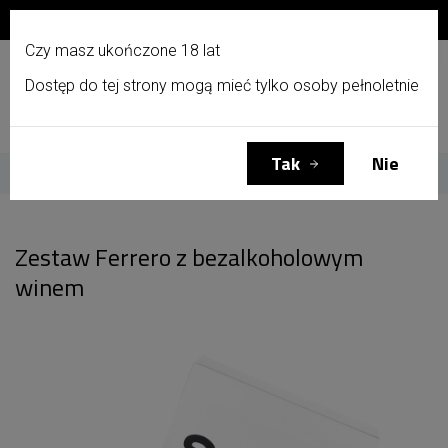
Zapisz się do newslettera i otrzymaj 10% zniżki!
PL
Czy masz ukończone 18 lat
Dostęp do tej strony mogą mieć tylko osoby pełnoletnie
Menu
Zaloguj się
Koszyk
(0)
Tak
Nie
Strona główna
Zestaw Ferrero z bezalkoholowym winem
Zestaw Ferrero z bezalkoholowym
winem