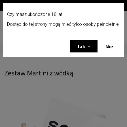
Zapisz się do newslettera i otrzymaj 10% zniżki!
PL
Czy masz ukończone 18 lat
Dostęp do tej strony mogą mieć tylko osoby pełnoletnie
Menu
Zaloguj się
Koszyk
(0)
Tak
Nie
Strona główna
Zestaw Martini z wódką
Zestaw Martini z wódką