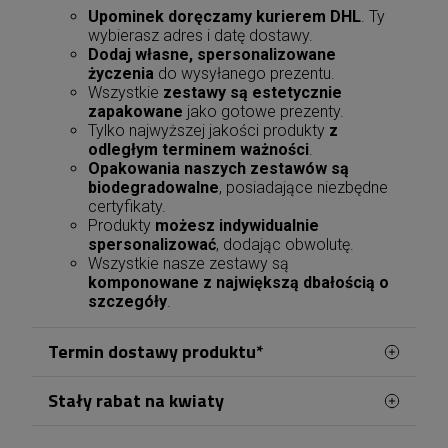
Upominek doręczamy kurierem DHL
. Ty
wybierasz adres i datę dostawy.
Dodaj własne, spersonalizowane
życzenia
do wysyłanego prezentu.
Wszystkie
zestawy są estetycznie
zapakowane
jako gotowe prezenty.
Tylko najwyższej jakości produkty
z
odległym terminem ważności
.
Opakowania naszych zestawów są
biodegradowalne
, posiadające niezbędne
certyfikaty.
Produkty
możesz indywidualnie
spersonalizować
, dodając obwolutę.
Wszystkie nasze zestawy są
komponowane z największą dbałością o
szczegóły
.
Termin dostawy produktu*
Stały rabat na kwiaty
Zamówienia kwiatowe w Jastrzębiu-Zdroju
obsługujemy bezpośrednio z naszej kwiaciarni
Zamawiając kwiaty w Jastrzębiu-Zdroju, możesz