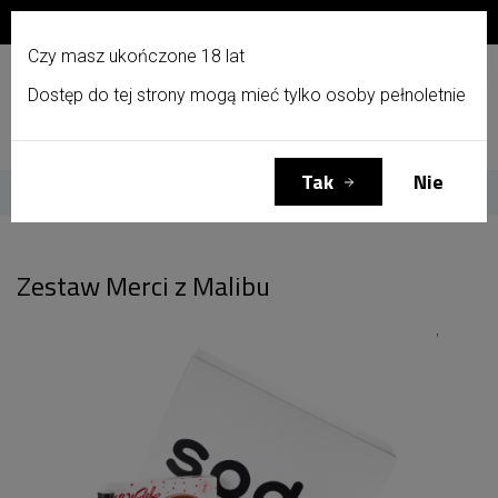
Zapisz się do newslettera i otrzymaj 10% zniżki!
PL
Czy masz ukończone 18 lat
Dostęp do tej strony mogą mieć tylko osoby pełnoletnie
Menu
Zaloguj się
Koszyk
(0)
Tak
Nie
Strona główna
Zestaw Merci z Malibu
Zestaw Merci z Malibu