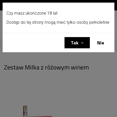
Zapisz się do newslettera i otrzymaj 10% zniżki!
PL
Czy masz ukończone 18 lat
Dostęp do tej strony mogą mieć tylko osoby pełnoletnie
Menu
Zaloguj się
Koszyk
(0)
Tak
Nie
Strona główna
Zestaw Milka z różowym winem
Zestaw Milka z różowym winem