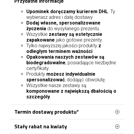
Przydatne informacje
Upominek doręczamy kurierem DHL
. Ty
wybierasz adres i datę dostawy.
Dodaj własne, spersonalizowane
życzenia
do wysyłanego prezentu.
Wszystkie
zestawy są estetycznie
zapakowane
jako gotowe prezenty.
Tylko najwyższej jakości produkty
z
odległym terminem ważności
.
Opakowania naszych zestawów są
biodegradowalne
, posiadające niezbędne
certyfikaty.
Produkty
możesz indywidualnie
spersonalizować
, dodając obwolutę.
Wszystkie nasze zestawy są
komponowane z największą dbałością o
szczegóły
.
Termin dostawy produktu*
Stały rabat na kwiaty
Zamówienia kwiatowe w Jastrzębiu-Zdroju