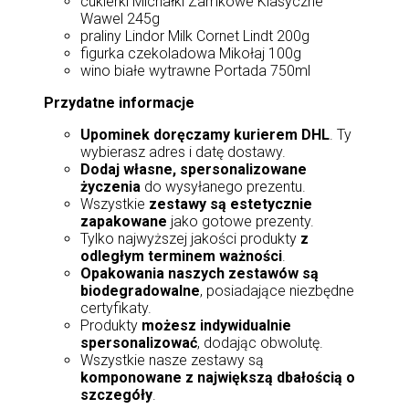
cukierki Michałki Zamkowe Klasyczne
Wawel 245g
praliny Lindor Milk Cornet Lindt 200g
figurka czekoladowa Mikołaj 100g
wino białe wytrawne Portada 750ml
Przydatne informacje
Upominek doręczamy kurierem DHL
. Ty
wybierasz adres i datę dostawy.
Dodaj własne, spersonalizowane
życzenia
do wysyłanego prezentu.
Wszystkie
zestawy są estetycznie
zapakowane
jako gotowe prezenty.
Tylko najwyższej jakości produkty
z
odległym terminem ważności
.
Opakowania naszych zestawów są
biodegradowalne
, posiadające niezbędne
certyfikaty.
Produkty
możesz indywidualnie
spersonalizować
, dodając obwolutę.
Wszystkie nasze zestawy są
komponowane z największą dbałością o
szczegóły
.