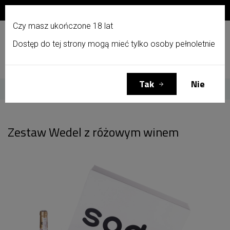
Zapisz się do newslettera i otrzymaj 10% zniżki!
PL
Czy masz ukończone 18 lat
Dostęp do tej strony mogą mieć tylko osoby pełnoletnie
Menu
Zaloguj się
Koszyk
(0)
Tak
Nie
Strona główna
Zestaw Wedel z różowym winem
Zestaw Wedel z różowym winem