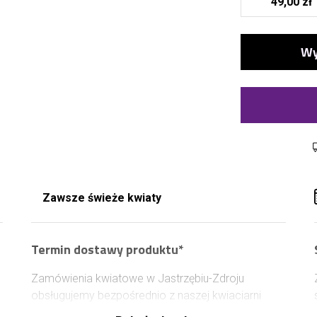
49,00 zł
Zawsze świeże kwiaty
Termin dostawy produktu*
Zamówienia kwiatowe w Jastrzębiu-Zdroju
obsługujemy bezpośrednio z naszej kwiaciarni
działającej na terenie miasta. Dzięki temu