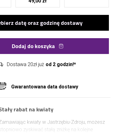
49,00 zł
Dodaj do koszyka
Dostawa 20zł już
od 2 godzin!*
Gwarantowana data dostawy
Stały rabat na kwiaty
Zamawiając kwiaty w Jastrzębiu-Zdroju, możesz
stopniowo zyskiwać stałą zniżkę na kolejne
zakupy. Wystarczy założyć konto lub zalogować