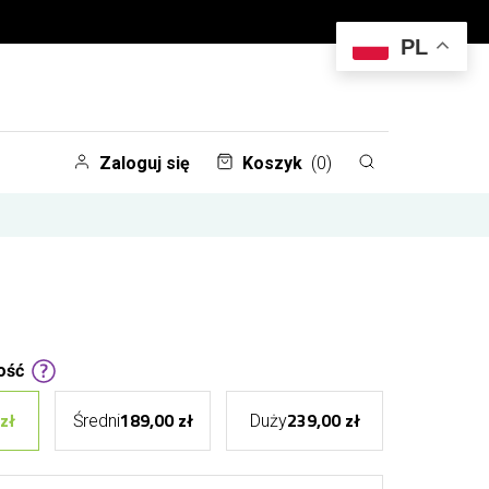
PL
Zaloguj się
Koszyk
(0)
ość
zł
189,00 zł
239,00 zł
Średni
Duży