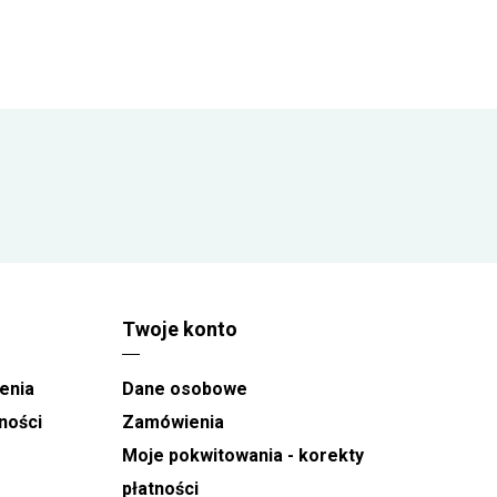
się przed złożeniem zamówienia, aby rabat naliczał
się automatycznie. Każde 100 zł wydane na kwiaty
zwiększa jego wartość o 1%, a maksymalny
poziom rabatu może sięgnąć 10%.
Twoje konto
enia
Dane osobowe
ności
Zamówienia
Moje pokwitowania - korekty
płatności