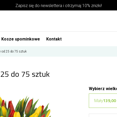
Zapisz się do newslettera i otrzymaj 10% zniżki!
Kosze upominkowe
Kontakt
y od 25 do 75 sztuk
 25 do 75 sztuk
Wybierz wielk
139,00 
Mały