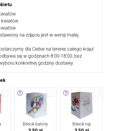
ukietu
kwiatów
0 kwiatów
kwiatów
stawiony na zdjęciu jest w wersji małej.
ostarczymy dla Ciebie na terenie całego kraju!
odbywa się w godzinach 8:00-18:00, bez
wyboru konkretnej godziny dostawy.
tek
a
Bilecik balony
Bilecik naj
3,50 zł
3,50 zł