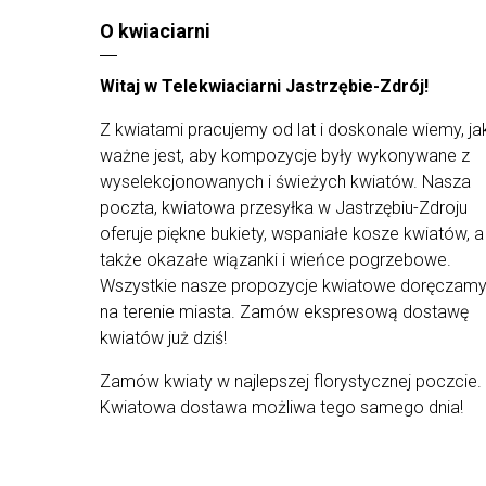
życzeniami.
O kwiaciarni
Wielkość bukietu
Mały ok 25 kwiatów
Witaj w Telekwiaciarni Jastrzębie-Zdrój!
Średni ok 50 kwiatów
Duży ok 75 kwiatów
Z kwiatami pracujemy od lat i doskonale wiemy, ja
Bukiet przedstawiony na zdjęciu jest w wersji małej
ważne jest, aby kompozycje były wykonywane z
wyselekcjonowanych i świeżych kwiatów. Nasza
Ten bukiet dostarczymy dla Ciebie na terenie
poczta, kwiatowa przesyłka w Jastrzębiu-Zdroju
całego kraju!
Doręczenie odbywa się w godzinach 8:00-18:00,
oferuje piękne bukiety, wspaniałe kosze kwiatów, a
bez możliwości wyboru konkretnej godziny
także okazałe wiązanki i wieńce pogrzebowe.
dostawy.
Wszystkie nasze propozycje kwiatowe doręczam
Warto wiedzieć
na terenie miasta. Zamów ekspresową dostawę
kwiatów już dziś!
Tylko najświeższe
kwiaty prosto od
ogrodnika
.
Zamów kwiaty w najlepszej florystycznej poczcie.
Wszystkie bukiety są estetycznie
Kwiatowa dostawa możliwa tego samego dnia!
zapakowane jako gotowe prezenty
.
Starannie
zabezpieczone kwiaty
w kartonie
przystosowanym do transportu kwiatów..
Kwiaty
doręczamy kurierem DHL
. Ty