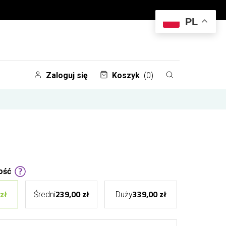
PL
Zaloguj się
Koszyk
(0)
ość
zł
239,00 zł
339,00 zł
Średni
Duży