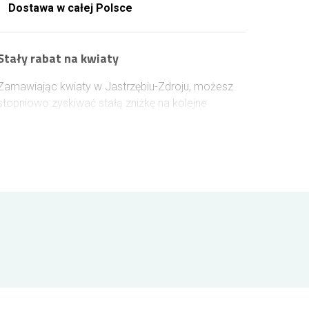
Dostawa w całej Polsce
Stały rabat na kwiaty
Zamawiając kwiaty w Jastrzębiu-Zdroju, możesz
stopniowo zyskiwać stałą zniżkę na kolejne
zakupy. Wystarczy założyć konto lub zalogować
się przed złożeniem zamówienia, aby rabat naliczał
się automatycznie. Każde 100 zł wydane na kwiaty
zwiększa jego wartość o 1%, a maksymalny
poziom rabatu może sięgnąć 10%.