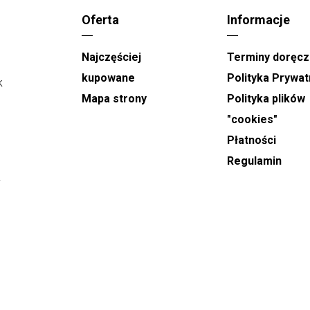
złożyć i opłacić do soboty do godziny 15:00.
Oferta
Informacje
Doręczenia na terenie Jastrzębia-Zdroju
Najczęściej
Terminy doręcz
realizowane są w godzinach od 9:00 do 21:00.
Podczas składania zamówienia można wskazać
kupowane
Polityka Prywat
k
konkretny dzień dostawy oraz wybrać orientacyjny,
.
Mapa strony
Polityka plików
dwugodzinny przedział czasowy, w którym kwiaty
"cookies"
mają zostać doręczone.
Płatności
W dni takie jak
Dzień Babci, Walentynki, Dzień
Regulamin
Kobiet oraz Dzień Matki
, realizacja dostaw
y
odbywa się w godzinach od 8:00 do 22:00. W tych
dniach nie ma możliwości wyboru dokładnej
godziny doręczenia, a podany czas ma charakter
orientacyjny.
,
Zamówienia na
wiązanki i wieńce pogrzebowe
przyjmowane są z minimum jednodniowym
wyprzedzeniem. Podczas składania zamówienia