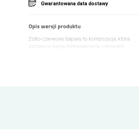
Gwarantowana data dostawy
Opis wersji produktu
Żółto-czerwone tulipany to kompozycja, która
zachwyca swoją intensywnością i niezwykle
wyrazistym zestawieniem kolorów. Połączenie
ciepłej żółci i głębokiej czerwieni tworzy bukiet
pełen energii, który symbolizuje zarówno radość
życia, jak i silne emocje. To idealny wybór dla osób
które chcą podarować coś wyjątkowego, co
przyciąga uwagę i wywołuje pozytywne wrażenia.
Tulipany ścinane są tuż przed wysyłką, co
zapewnia ich świeżość. Bukiet jest odpowiednio
zabezpieczony i zapakowany w eleganckie
opakowanie. Kurier DHL lub GLS doręcza przesyłk
bezpiecznie na terenie Jastrzębia Zdroju i całej
Polski. Do kompozycji możesz dołączyć bilecik z