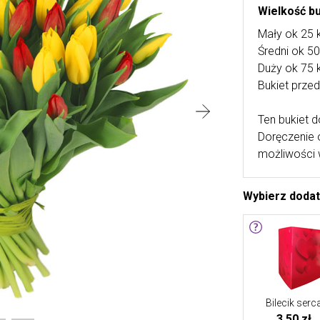
Wielkość b
Mały ok 25 
Średni ok 5
Duży ok 75 
Bukiet przed
Ten bukiet d
Doręczenie 
możliwości 
Wybierz doda
Bilecik serc
3,50 zł